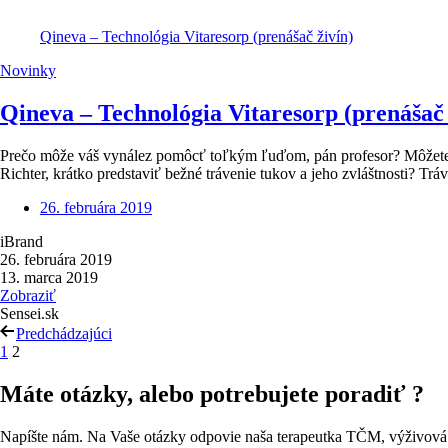
Qineva – Technológia Vitaresorp (prenášač živín)
Novinky
Qineva – Technológia Vitaresorp (prenášač 
Prečo môže váš vynález pomôcť toľkým ľuďom, pán profesor? Môžete
Richter, krátko predstaviť bežné trávenie tukov a jeho zvláštnosti? Tr
26. februára 2019
iBrand
26. februára 2019
13. marca 2019
Zobraziť
Sensei.sk
Predchádzajúci
1
2
Máte otázky, alebo potrebujete poradiť ?
Napíšte nám. Na Vaše otázky odpovie naša terapeutka TČM, výživová