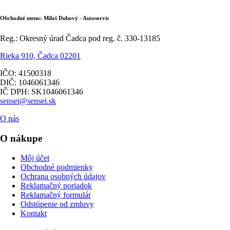
Obchodné meno: Miloš Dubový - Autoservis
Reg.: Okresný úrad Čadca pod reg. č. 330-13185
Rieka 910, Čadca 02201
IČO: 41500318
DIČ: 1046061346
IČ DPH: SK1046061346
sensei@sensei.sk
O nás
O nákupe
Môj účet
Obchodné podmienky
Ochrana osobných údajov
Reklamačný poriadok
Reklamačný formulár
Odstúpenie od zmluvy
Kontakt