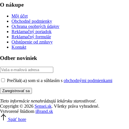
O nákupe
Môj účet
Obchodné podmienky
Ochrana osobných údajov
Reklamačný poriadok
Reklamačný formulár
Odstúpenie od zmluvy
Kontakt
Odber noviniek
Prečítal(-a) som si a súhlasím s
obchodnými podmienkami
Tieto informácie nenahrádzajú lekársku starostlivosť.
Copyright © 2026
Sensei.sk
. Všetky práva vyhradené.
Vytvorené štúdiom
iBrand.sk
Späť hore