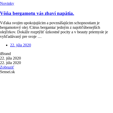
Novinky
Vôňa bergamotu vás zbaví napätia.
Vďaka svojim upokojujúcim a povznášajúcim schopnostiam je
bergamotový olej /Citrus bergamia/ jedným z najobľúbenejších
olejčekov. Dokáže rozptýliť úzkostné pocity a v beauty priemysle je
vyhľadávaný pre svoje …
22. júla 2020
iBrand
22. júla 2020
22. júla 2020
Zobraziť
Sensei.sk