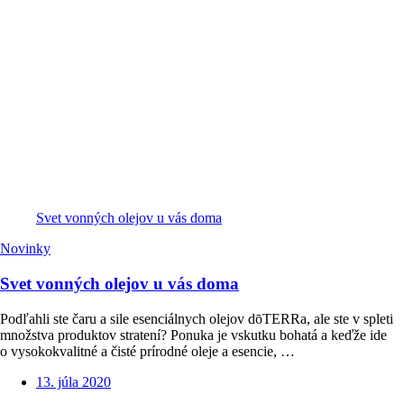
Svet vonných olejov u vás doma
Novinky
Svet vonných olejov u vás doma
Podľahli ste čaru a sile esenciálnych olejov dōTERRa, ale ste v spleti
množstva produktov stratení? Ponuka je vskutku bohatá a keďže ide
o vysokokvalitné a čisté prírodné oleje a esencie, …
13. júla 2020