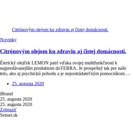
Citrónovým olejom ku zdraviu aj čistej domácnosti.
Novinky
Citrónovým olejom ku zdraviu aj čistej domácnosti.
Éterický olejček LEMON patrí vďaka svojej multifunkčnosti k
najpredávanejším produktom doTERRA. Je prospešný tak pre naše
telo, ako aj psychickú pohodu a je nepostrádateľným pomocníkom …
25. augusta 2020
iBrand
25. augusta 2020
25. augusta 2020
Zobraziť
Sensei.sk